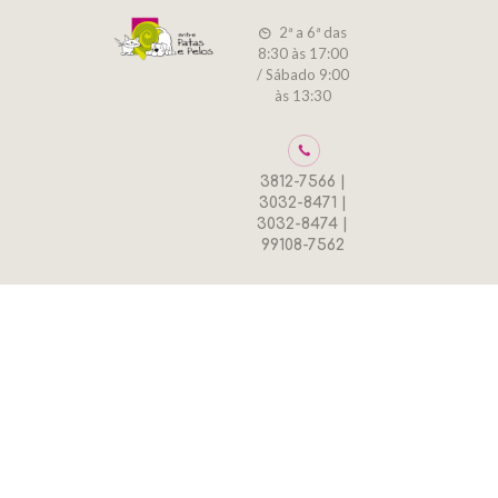
2ª a 6ª das
8:30 às 17:00
/ Sábado 9:00
às 13:30
3812-7566 |
3032-8471 |
3032-8474 |
99108-7562